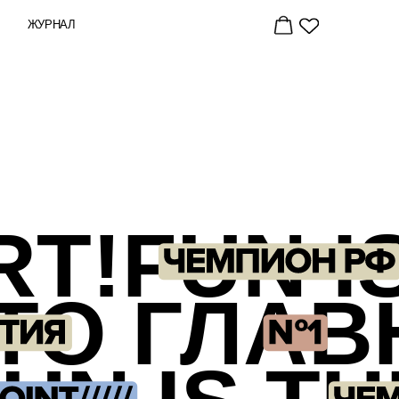
!FUN IS T
О ГЛАВНА
 IS THE M