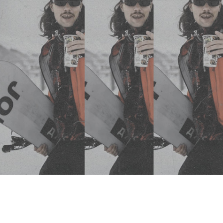
НЕМНОГО О НАС
HE WORLD 
АНДА В 