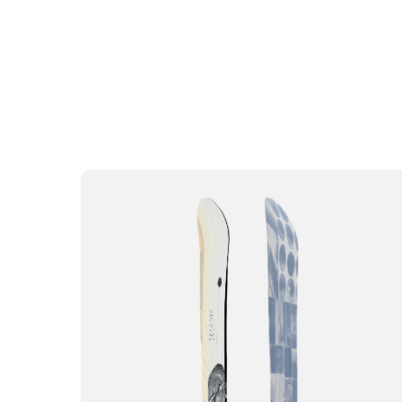
WOODWORKS
34200р.
| СИЛА ДЕРЕВА