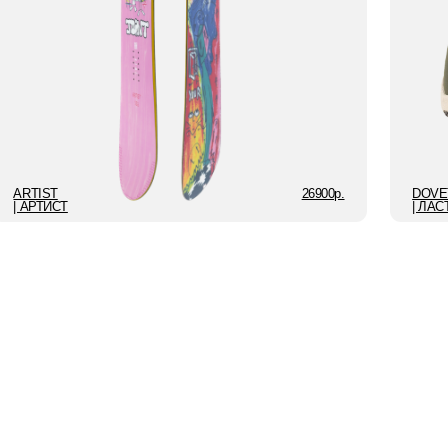
ЕУМОЛИМОЕ
НЫМ
ЭТО
Й ЖИЗНИ
О СПОРТ
И