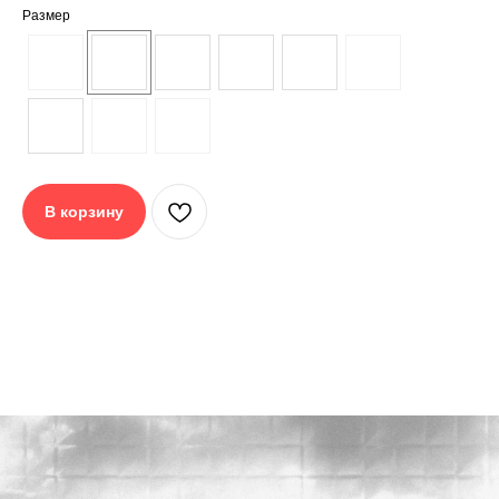
Размер
В корзину
CHARGER
33 200 р.
DNK
| ШТУРМОВИК
| ДНК