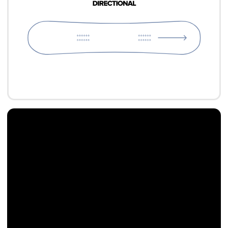
ТЕХНОЛОГИИ
РАЗМЕРЫ
ПОДБОР ПО РОСТУ
LET'S
LET'S
LET'S
LET'S
GO!
GO!
GO!
GO!
LET'S
LET'S
LET'S
LET'S
GO!
GO!
GO!
GO!
LET'S
LET'S
LET'S
LET'S
GO!
GO!
GO!
GO!