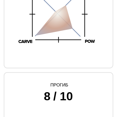
«ЦЕПКАЯ ДОСКА-ВЕЗДЕХОД»
На ней чувствуешь себя уверенно на большой
скорости на любом покрытии — будь-то лед,
пухляк или разбитая трасса где-то в глубинке.