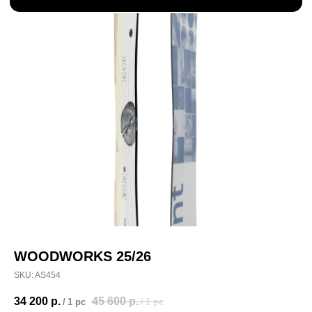
MAT&GLOSS TOPSHEET
Новейшая технология Joint! Верхний слой сноуборда
изготовлен из натуральной органической древесины,
что делает его ещё более прочным и долговечным. Это
очень сложный и трудоёмкий процесс, но за счёт него
доска прослужит вам гораздо дольше, а рельефная
текстура крышки из натурального дерева покорит вас
с первого прикосновения.
ВЫ УЖЕ ЭТО
ВИДЕЛИ?
WOODWORKS 25/26
SKU:
AS454
34 200
р.
45 600
р.
/
1 pc
/
1 pc