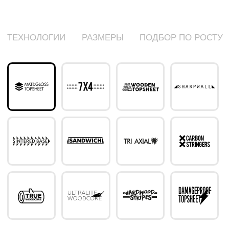
КАТАЛОГ
ДОСКИ
ТЕХНОЛОГИИ
БОТИНКИ
О БРЕНДЕ
КРЕПЛЕНИЯ
КОМАНДА
ЗАЩИТА
РЕКВИЗИТЫ
ДОСТАВКА И ОПЛАТА
Meta признана экстремистской
ОБМЕН И ВОЗВРАТ
организацией и ее деятельность
запрещена на территории
Российской Федерации
АДРЕСА МАГАЗИНОВ
MADE IN ONE ZERO EIGHT
ООО «ДЖОИНТ»
Юридический адрес: 190020, г. Санкт-Петербург, наб. Обводного канала, д.
134-136-138, корп. 231А, оф. 314
ИНН/КПП 7839039178/783901001
ОГРН 1157847223522
Политика конфиденциальности
Публичная оферта