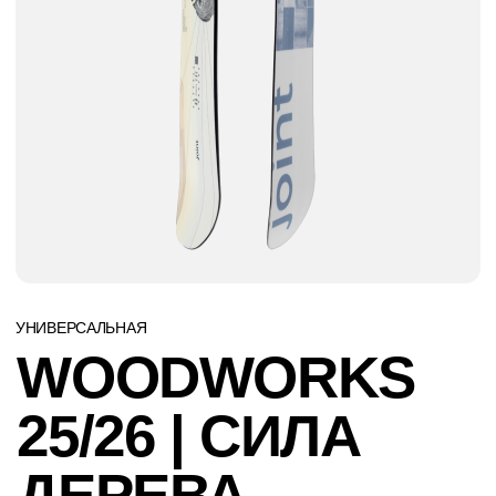
УНИВЕРСАЛЬНАЯ
WOODWORKS
25/26 | СИЛА
ДЕРЕВА
45 348
44 348
РАЗМЕР
ПОДОБРАТЬ РОСТОВКУ
152
155
157
158W
159
160W
162
163W
165W
В КОРЗИНУ