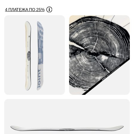
Woodworks остался главным выбором опытных
райдеров. Теперь он дополнен носовой
конструкцией сердечника для лучшей
отзывчивости. Его жесткость 8/10 — это
гарантированный контроль на любых скоростях, а
сочетание традиционного кэмбера и рокера
обеспечивает особенную цепкость на льду и
стабильность, сохраняя при этом достаточную
гибкость для маневрирования.