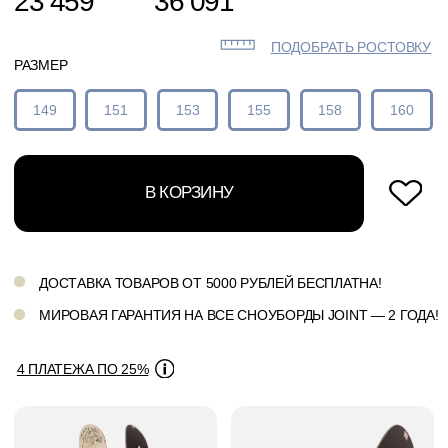
4 ПЛАТЕЖА ПО 25%