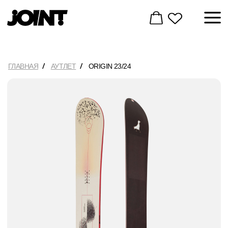
ГЛАВНАЯ
АУТЛЕТ
ORIGIN 23/24