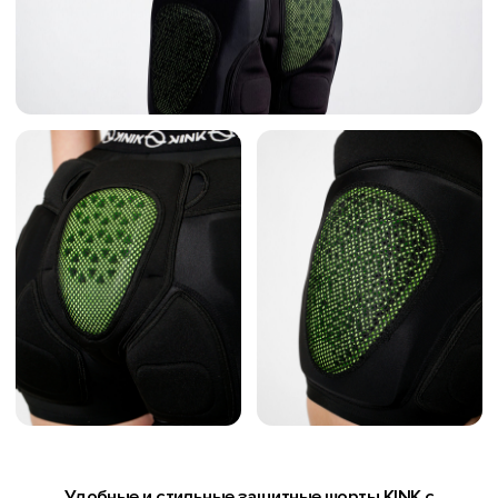
ТЕХНОЛОГИИ
РАЗМЕРЫ
LET'S
LET'S
LET'S
GO!
GO!
GO!
LET'S
LET'S
GO!
GO!
CE СЕРТИФИКАТ
ВЫ УЖЕ ЭТО
ВИДЕЛИ?