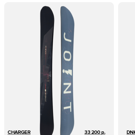
HELLO@JOINTSNOWBOARDS.COM
КАТАЛОГ
ДОСКИ
ТЕХНОЛОГИИ
БОТИНКИ
О БРЕНДЕ
КРЕПЛЕНИЯ
КОМАНДА
ЗАЩИТА
РЕКВИЗИТЫ
ДОСТАВКА И ОПЛАТА
Meta признана экстремистской
ОБМЕН И ВОЗВРАТ
организацией и ее
деятельность запрещена на
территории Российской
АДРЕСА МАГАЗИНОВ
Федерации
MADE IN ONE ZERO EIGHT
ООО «ДЖОИНТ»
Юридический адрес: 190020, г. Санкт-Петербург, наб. Обводного канала,
д. 134-136-138, корп. 231А, оф. 314
ИНН/КПП 7839039178/783901001
ОГРН 1157847223522