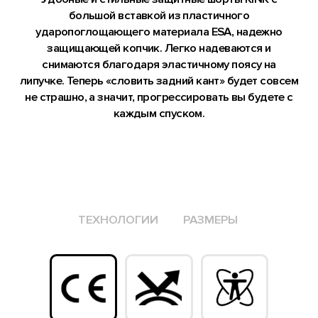
Нет ничего надежнее старой-доброй классической
шнуровки, именно поэтому мы ее используем.
CHARGER
33 200 р.
DNK
| ШТУРМОВИК
| ДНК