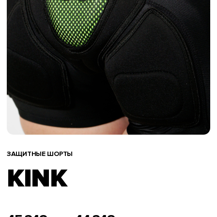
ЗАЩИТНЫЕ ШОРТЫ
KINK
45 348
44 348
РАЗМЕР
ПОДОБРАТЬ РАЗМЕР
XXS
XS
S
M
L
XL
XXL
ЦВЕТ
Черный
С рисунком
В КОРЗИНУ