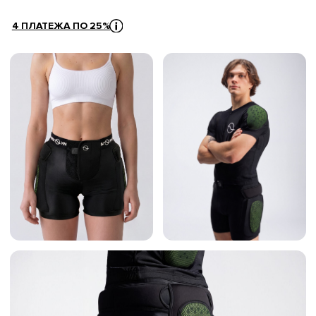
Удобные и стильные защитные шорты KINK с
большой вставкой из пластичного
ударопоглощающего материала ESA, надежно
защищающей копчик. Легко надеваются и
снимаются благодаря эластичному поясу на
липучке. Теперь «словить задний кант» будет совсем
не страшно, а значит, прогрессировать вы будете с
каждым спуском.