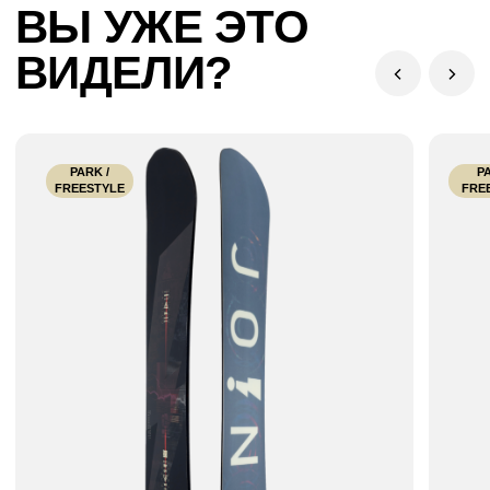
8 (921) 847-29-49
HELLO@JOINTSNOWBOARDS.COM
КАТАЛОГ
ДОСКИ
ТЕХНОЛОГИИ
БОТИНКИ
О БРЕНДЕ
КРЕПЛЕНИЯ
КОМАНДА
ЗАЩИТА
РЕКВИЗИТЫ
ДОСТАВКА И ОПЛАТА
Meta признана экстремистской