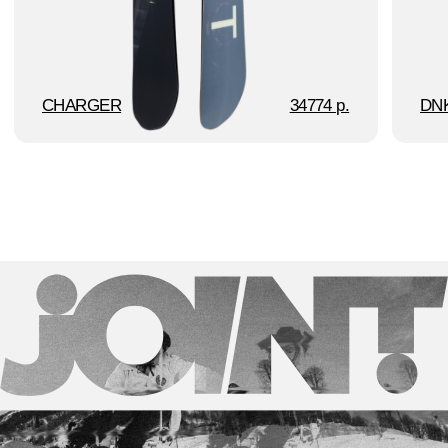
ОБМЕН И ВОЗВРАТ
организацией и ее деятельность
запрещена на территории
Российской Федерации
АДРЕСА МАГАЗИНОВ
MADE IN ONE ZERO EIGHT
ООО «ДЖОИНТ»
Юридический адрес: 190020, г. Санкт-Петербург, наб. Обводного канала, д.
134-136-138, корп. 231А, оф. 314
ИНН/КПП 7839039178/783901001
ОГРН 1157847223522
Политика конфиденциальности
Публичная оферта
Согласие на обработку персональных данных
© 2026 Все права защищены