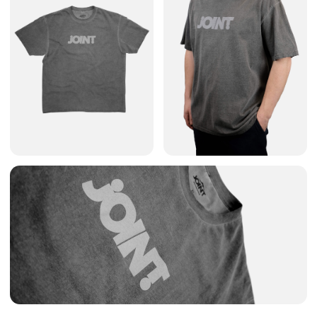
Garment Dyed, придающей футболке винтажный
внешний вид.
*футболки, окрашенные по технологии Garment Dyed,
маломерят на один размер. Так что, если вам обычно
подходит размер L, то смело заказывайте XL.